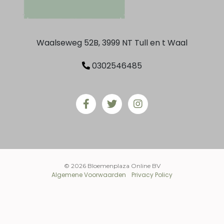
Waalseweg 52B, 3999 NT Tull en t Waal
0302546485
© 2026 Bloemenplaza Online BV
Algemene Voorwaarden
Privacy Policy